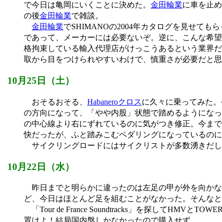
で今日は亀岡にいくことに決めた。
金田輪業
に車を止め
の後
金田輪業
で雑談。
金田輪業
でSHIMANOの2004年カタログを見せ
であって、メーカーには必要ないぞ。逆に、こんな希望
格拘束している輸入代理店がけっこうあるという業界だ
取から目をつけられやすいわけで、慎重さが必要だと思
10月25日（土）
おそるおそる、
Habaneroクロス
に久々に乗ってみた。
の方向になって、「やや内股」状態で踏めるようになっ
の中心線より右にずれているのに気がつき修正。今まで
快だったが、ふと踏みこむペダリングになっているのに
サイクリングロードにはサイクリストが多数湧きだし
10月22日（水）
昨日までと明らかに違ったのは左足の甲が外を向かな
ど、今日はほとんど足を組むことがなかった。そんなと
「Tour de France Soundtracks」を探し
置けよ！結局国内盤しかなかったので購入せず。