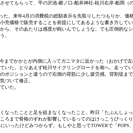
させてもらって、平の沢池-郷ノ口-船井神社-桂川右岸-船岡（の手
てもらった。来年4月の消費税の総額表示を先取りしたつもりか、
小売価格で販売することを前提にしてあるような書き方してい
から、そのあたりは感度が鈍いんでしょうな。でも圧倒的なシ
う。
今までかかとが内側に入ってガニマタに近かった（おかげで左
ていた。とりあえず桂川サイクリングロードを南へ。走ってい
のポジションと違うので右側の背筋に少し疲労感。背割堤まで
気づいて修正。
ていた。
くなったことと足を組まなくなったこと。昨日「たぶんしょっ
ころまで骨格のずれが影響しているってのはけっこうびっくり
てHMVとTOWERにいったけどみつからず。もしやと思ってTOWERで