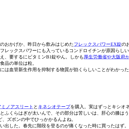
のおかげか、昨日から飲みはじめた
フレックスパワーEX錠
の
フレックスパワーにも入っているコンドロイチンが原因らしい
え、要するにビタミンB1錠やん。しかも
厚生労働省や大阪府
食品の単位は粒。
には血管新生作用を抑制する物質が効くらしいことがわかった
アミノアスリート
と
キネシオテープ
を購入。実はずっとキシオ
とふくらはぎが太いんで、その部分は苦しいは、肝心の膝はう
ど、ズボンの中でひっかかるんよね。
い出した。春先に階段を登るのが痛くなった時に買ったはず。