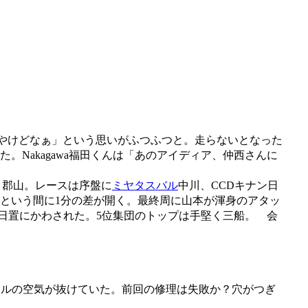
んやけどなぁ」という思いがふつふつと。走らないとなった
Nakagawa福田くんは「あのアイディア、仲西さんに
、郡山。レースは序盤に
ミヤタスバル
中川、CCDキナン日
であっという間に1分の差が開く。最終周に山本が渾身のアタッ
日置にかわされた。5位集団のトップは手堅く三船。 会
ールの空気が抜けていた。前回の修理は失敗か？穴がつぎ