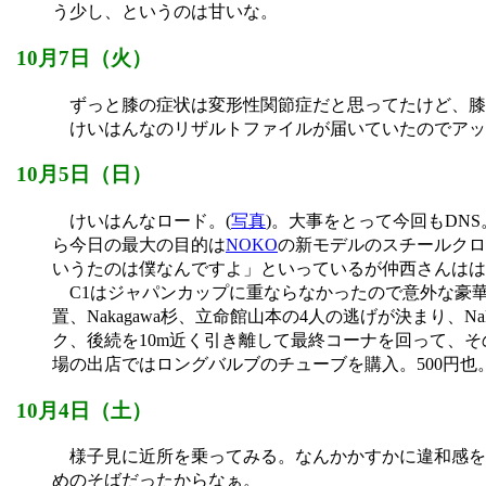
う少し、というのは甘いな。
10月7日（火）
ずっと膝の症状は変形性関節症だと思ってたけど、膝
けいはんなのリザルトファイルが届いていたのでアッ
10月5日（日）
けいはんなロード。(
写真
)。大事をとって今回もD
ら今日の最大の目的は
NOKO
の新モデルのスチールクロ
いうたのは僕なんですよ」といっているが仲西さんはは
C1はジャパンカップに重ならなかったので意外な豪
置、Nakagawa杉、立命館山本の4人の逃げが決まり
ク、後続を10m近く引き離して最終コーナを回って、
場の出店ではロングバルブのチューブを購入。500円也
10月4日（土）
様子見に近所を乗ってみる。なんかかすかに違和感を感
めのそばだったからなぁ。