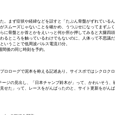
た。まず症状や経緯などを話すと「たぶん骨盤がずれているん
がスムーズじゃないことを確かめ、うつぶせになってまずふく
らに骨盤とか首とかをえいっと何か所か押してみると大腿四頭
わるところを触っているわけでもないのに、人体って不思議だ
ということで低周波パルス電流15分。
ず1週間後の同じ時刻を予約。
プロローグで泥本を称える記述あり。サイスポではシクロクロ
テージの見出し、「日本チャンプ鈴木が」って、かわいそう、
た」って、レースをがんばったのと、サイト更新をがんばったのとど