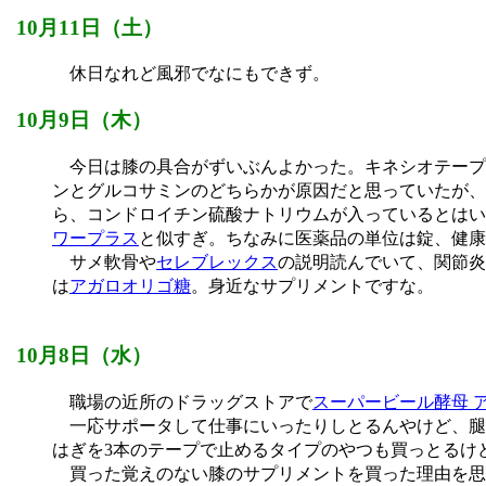
10月11日（土）
休日なれど風邪でなにもできず。
10月9日（木）
今日は膝の具合がずいぶんよかった。キネシオテープ
ンとグルコサミンのどちらかが原因だと思っていたが、
ら、コンドロイチン硫酸ナトリウムが入っているとはい
ワープラス
と似すぎ。ちなみに医薬品の単位は錠、健康
サメ軟骨や
セレブレックス
の説明読んでいて、関節炎
は
アガロオリゴ糖
。身近なサプリメントですな。
10月8日（水）
職場の近所のドラッグストアで
スーパービール酵母 
一応サポータして仕事にいったりしとるんやけど、腿
はぎを3本のテープで止めるタイプのやつも買っとるけ
買った覚えのない膝のサプリメントを買った理由を思