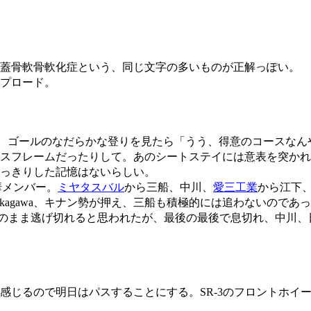
蓋骨軟骨軟化症という、同じ文字の多いものが正解っぽい。
プロード。
NS。ゴールのなだらかな登りを見たら「うう、得意のコースな
スフレームだったりして。あのシートステイには意表を突かれた。
っきりした記憶はないらしい。
華メンバー。
ミヤタスバル
から三船、中川、
愛三工業
から江下
、Nakagawa、キナン勢が押え、三船も積極的には追わないの
そのまま逃げ切れると思われたが、最後の最後で息切れ、中川、
。
じるので明日はパスすることにする。SR-3のフロントホイ