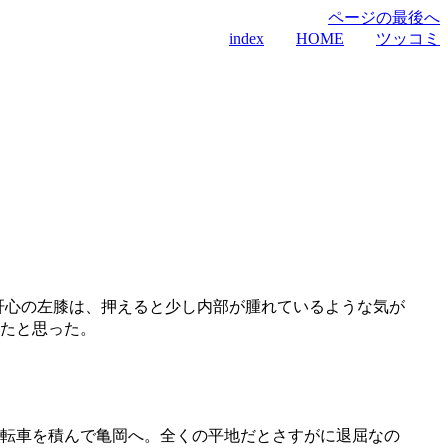
ページの最後へ
index
HOME
ツッコミ
肝心の左膝は、押えると少し内部が腫れているような気が
たと思った。
転車を積んで亀岡へ。全くの平地だとさすがに退屈なの