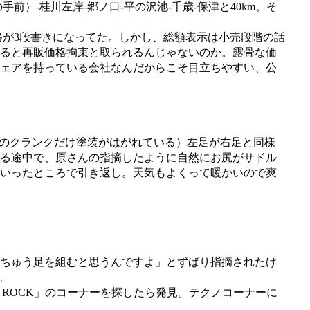
前）-桂川左岸-郷ノ口-平の沢池-千歳-保津と40km。そ
価格が3段書きになってた。しかし、総額表示は小売段階の話
ると再販価格拘束と取られるんじゃないのか。露骨な価
ェアを持っている会社なんだからこそ目立ちやすい、公
のクランクだけ塗装がはがれている）左足が右足と同様
る途中で、原さんの指摘したように自然にお尻がサドル
いったところで引き返し。天気もよくって暖かいので爽
ちゅう足を組むと思うんですよ」とずばり指摘されたけ
。
「POPS、ROCK」のコーナーを探したら発見。テクノコーナーに