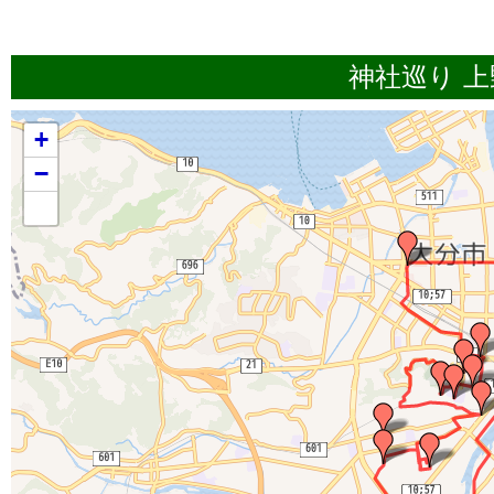
神社巡り 上野
+
−