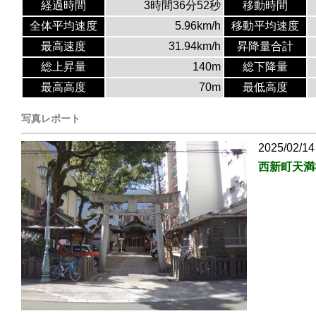
経過時間
3時間36分52秒
移動時間
全体平均速度
5.96km/h
移動平均速度
最高速度
31.94km/h
昇降量合計
総上昇量
140m
総下降量
最高高度
70m
最低高度
写真レポート
2025/02/14
西新町天満