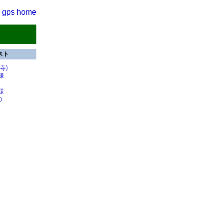
gps
home
スト
寺)
様
様
)