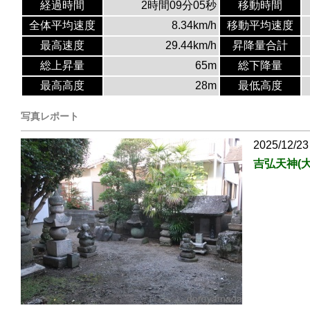
経過時間
2時間09分05秒
移動時間
全体平均速度
8.34km/h
移動平均速度
最高速度
29.44km/h
昇降量合計
総上昇量
65m
総下降量
最高高度
28m
最低高度
写真レポート
2025/12/23
吉弘天神(大