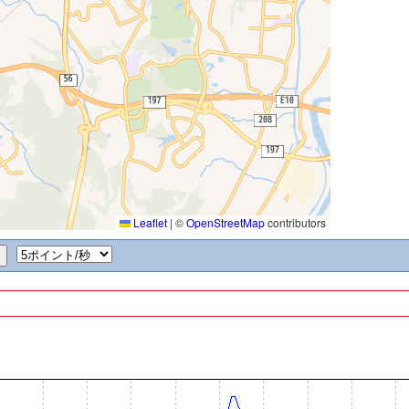
Leaflet
|
©
OpenStreetMap
contributors