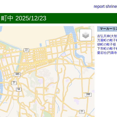
report
shrine
中 2025/12/23
マーカーリ
吉弘天神(大智
万屋町の蛭子
胡町の蛭子様
下市町の蛭子
愛宕社(円壽寺