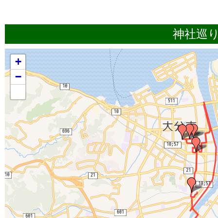
神社巡り町
+
−