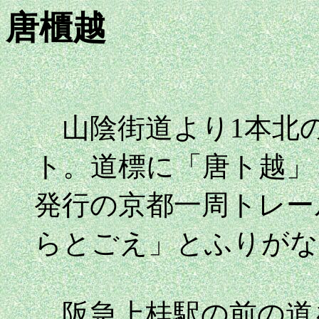
唐櫃越
山陰街道より1本北
ト。道標に「唐ト越」
発行の京都一周トレー
らとごえ」とふりがな
阪急上桂駅の前の道