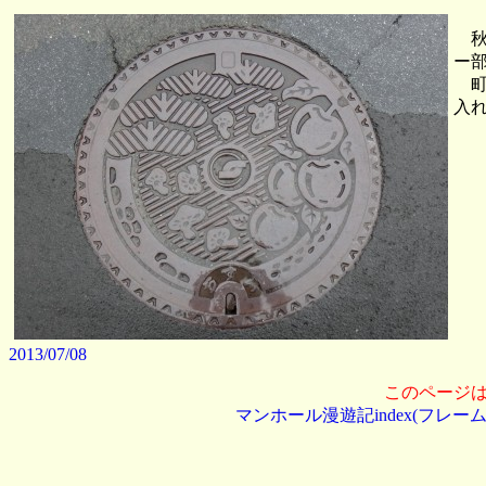
秋
ー
町
入
2013/07/08
このページ
マンホール漫遊記index(フレーム