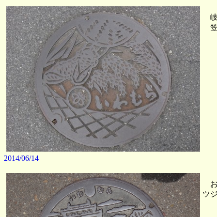
岐
笠
2014/06/14
お
ツ