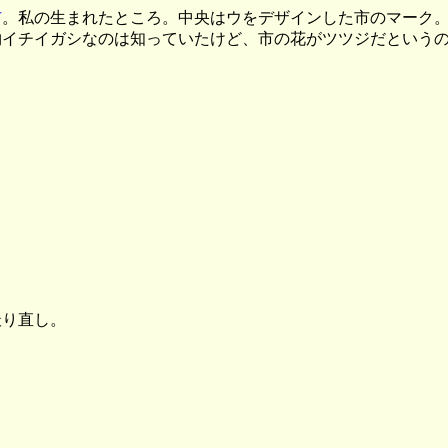
市
。私の生まれたところ。中央はウをデザインした市のマーク
物イチイガシなのは知っていたけど、市の花がツツジだという
り直し。