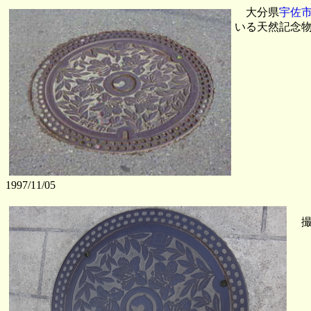
大分県
宇佐
いる天然記念
1997/11/05
撮