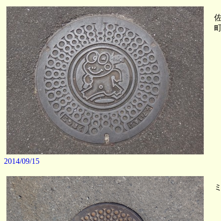
佐
町
2014/09/15
ミ