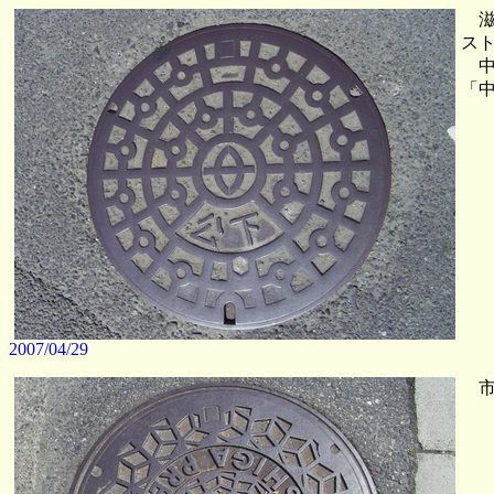
滋
スト
中
「
2007/04/29
市