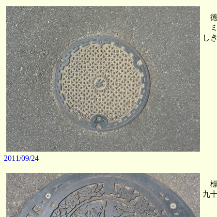
徳
ミ
し
2011/09/24
標
九