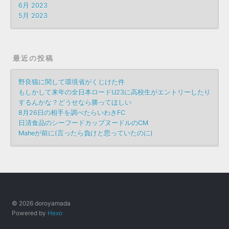
6月 2023
5月 2023
最近の投稿
野良猫に関して環境省がくじけた件
もしかして来年の全日本ロードU23に高校生がエントリーしたり
するんかな？どうせなら勝ってほしい
8月26日の相手を調べたらいわきFC
日清食品のシーフードカップヌードルのCM
Maheが前に(言ったら負けと思っていたのに)
© 2026 doroyamada
Powered by
Hexo