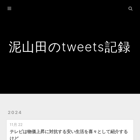
Home
Archives
Search
泥山田のtweets記録
2024
11月 22
テレビは物価上昇に対抗する安い生活を喜々として紹介する
けど