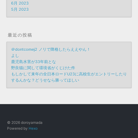
6月 2023
5月 2023
最近の投稿
＠dontcomej2 ノリで降格したらええやん！
よし
鹿児島水害が33年前とな
野良猫に関して環境省がくじけた件
もしかして来年の全日本ロードU23に高校生がエントリーしたり
するんかな？どうせなら勝ってほしい
© 2026 doroyamada
Powered by
Hexo