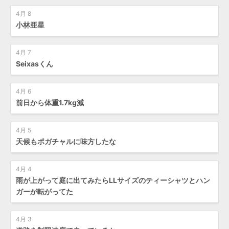
4月 8
小林亜星
4月 7
Seixasくん
4月 6
前日から体重1.7kg減
4月 5
天候もポガチャルに味方したな
4月 4
雨が上がって庭に出てみたらLLサイズのティーシャツとハン
ガーが転がってた
4月 3