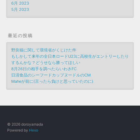
6月 2023
5月 2023
最近の投稿
野良猫に関して環境省がくじけた件
もしかして来年の全日本ロードU23に高校生がエントリーしたり
するんかな？どうせなら勝ってほしい
8月26日の相手を調べたらいわきFC
日清食品のシーフードカップヌードルのCM
Maheが前に(言ったら負けと思っていたのに)
© 2026 doroyamada
Powered by
Hexo