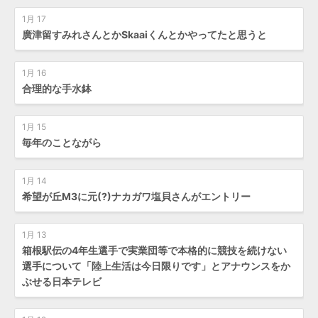
1月 17
廣津留すみれさんとかSkaaiくんとかやってたと思うと
1月 16
合理的な手水鉢
1月 15
毎年のことながら
1月 14
希望が丘M3に元(?)ナカガワ塩貝さんがエントリー
1月 13
箱根駅伝の4年生選手で実業団等で本格的に競技を続けない
選手について「陸上生活は今日限りです」とアナウンスをか
ぶせる日本テレビ