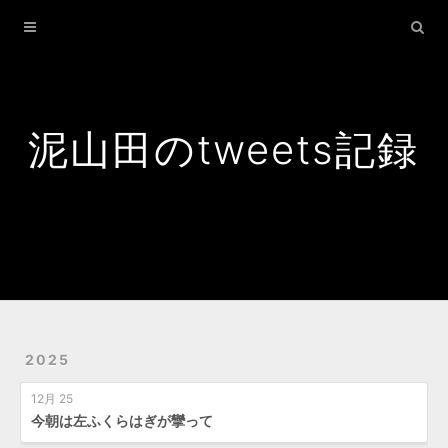
Home
Archives
Search
泥山田のtweets記録
2025
12月 25
今朝は左ふくらはぎが攣って