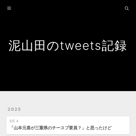
Home
Archives
Search
泥山田のtweets記録
2025
9月 4
「山本元喜が三重県のチースプ要員？」と思ったけど