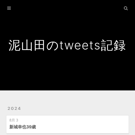
Home
Archives
Search
泥山田のtweets記録
2024
8月 3
新城幸也39歳