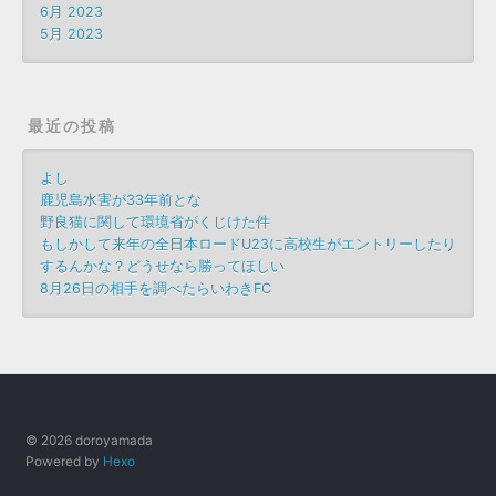
6月 2023
5月 2023
最近の投稿
よし
鹿児島水害が33年前とな
野良猫に関して環境省がくじけた件
もしかして来年の全日本ロードU23に高校生がエントリーしたり
するんかな？どうせなら勝ってほしい
8月26日の相手を調べたらいわきFC
© 2026 doroyamada
Powered by
Hexo