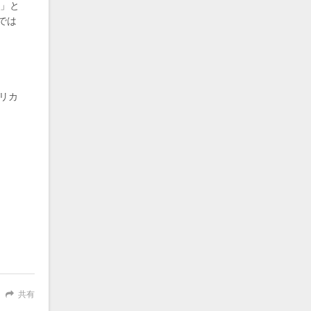
る」と
では
メリカ
。
共有