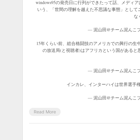
windows95の発売日に行列ができたって話、メ
いう、「世間の理解を越えた不思議な事態」として
な
— 泥山田@チーム泥んこプロレス
15年くらい前、総合格闘技のアメリカでの興行の生中
の放送局(と視聴者)はアフリカという国がある
— 泥山田@チーム泥んこプロレス
インカレ、インターハイは世界選手権
— 泥山田@チーム泥んこプロレス
Read More