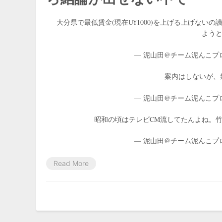
大分県で最低賃金(現在U¥1000)を上げる上げない
よう
— 泥山田@チーム泥んこプロレス
案内はしないが、禁止もし
— 泥山田@チーム泥んこプロレス
昭和の頃はテレビCM流してたんよね。竹町だとリ
— 泥山田@チーム泥んこプロレス
Read More