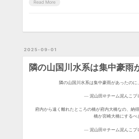
Read More
2025-09-01
隣の山国川水系は集中豪雨
隣の山国川水系は集中豪雨があったのに、駅館川水
— 泥山田@チーム泥んこプロレス
府内から遠く離れたところの橋が府内大橋なの、納
橋か宮崎大橋にするべ
— 泥山田@チーム泥んこプロレス