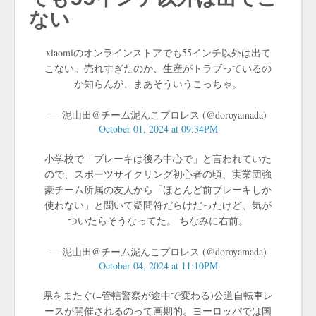
ない
xiaomiのオンラインストアでも55インチ以外は出て
こない。売れすぎたのか、生産がトラブっているの
か知らんが、まあそういうこっちゃ。
— 泥山田@チーム泥んこプロレス (@doroyamada)
October 01, 2024 at 09:34PM
小学校で「ブレーキは後ろ中心で」と言われていた
ので、スポーツサイクリング初心者の頃、実業団強
豪チーム所属の友人から「ほとんど前ブレーキしか
使わない」と聞いて疑問符だらけだったけど、気が
ついたらそうなってた。 ちなみに右前。
— 泥山田@チーム泥んこプロレス (@doroyamada)
October 04, 2024 at 11:10PM
県をまたぐ(=管轄警察が途中で変わる)公道自転車レ
ースが開催されるのって画期的。ヨーロッパでは国