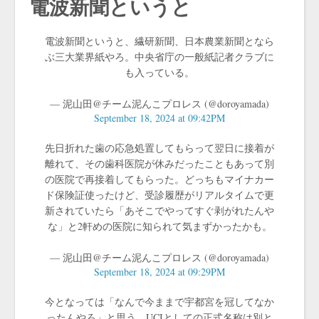
電波新聞というと
電波新聞というと、繊研新聞、日本農業新聞となら
ぶ三大業界紙やろ。中央省庁の一般紙記者クラブに
も入っている。
— 泥山田@チーム泥んこプロレス (@doroyamada)
September 18, 2024 at 09:42PM
先日折れた歯の応急処置してもらって翌日に接着が
離れて、その歯科医院が休みだったこともあって別
の医院で再接着してもらった。どっちもマイナカー
ド保険証使ったけど、受診履歴がリアルタイムで更
新されていたら「あそこでやってすぐ剥がれたんや
な」と2軒めの医院に知られて気まずかったかも。
— 泥山田@チーム泥んこプロレス (@doroyamada)
September 18, 2024 at 09:29PM
今となっては「なんで今ままで宇都宮を冠してなか
ったんやろ」と思う。UCIとしての正式名称は別と