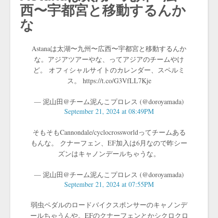
西〜宇都宮と移動するんか
な
Astanaは太湖〜九州〜広西〜宇都宮と移動するんか
な。アジアツアーやな、ってアジアのチームやけ
ど。 オフィシャルサイトのカレンダー、スペルミ
ス。 https://t.co/G3VfLL7Kje
— 泥山田@チーム泥んこプロレス (@doroyamada)
September 21, 2024 at 08:49PM
そもそもCannondale/cyclocrossworldってチームある
もんな。 クナーフェン、EF加入は6月なので昨シー
ズンはキャノンデールちゃうな。
— 泥山田@チーム泥んこプロレス (@doroyamada)
September 21, 2024 at 07:55PM
弱虫ペダルのロードバイクスポンサーのキャノンデ
ールちゃうんや。EFのクナーフェンとかシクロクロ